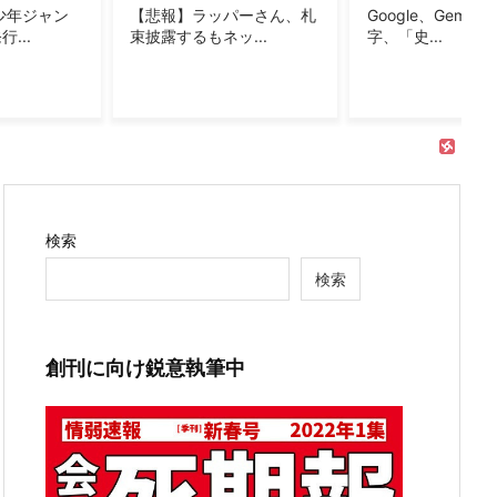
パーさん、札
Google、Geminiが大赤
【画像あり】ディ
...
字、「史...
「おいなり巻（6..
検索
検索
創刊に向け鋭意執筆中