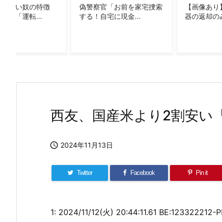
おジャ魔女どれみ：YouTubeで全51話配信 関弘美P「ファンの方々の
官「お前を家宅捜索
【画像あり】松屋さん、食
【悲報】町
宅に現金...
器の返却のみなら...
「申し訳ない
三大アイドルアニメ、決まる
深夜アニメは2006～2014年までが頂点
橋本環奈が「ONE PIECE」で一番好きなキャラクター語る橋本環奈が「ONE
当時の少年はみんな夢中になった カー消しにマンガ 1970年代の「スー
シャンクス「楽しかったぜぇ！ルフィ、お前との友情ごっこをよぉwww
西友、国産米より2割安い
サー・クロコダイルとかいう海賊
【初日：1銘柄】5/31(火) 増担解除予報

2024年11月13日
Twitter
Facebook
Pin it
1:
2024/11/12(火) 20:44:11.61 BE:123322212-P