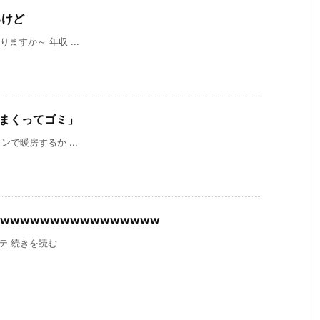
るけど
質問ありますか～ 年収 ...
いまくってゴミ」
 エアコンで暖房するか ...
wwwwwwwwwwwwwwww
ボスケテ 続きを読む