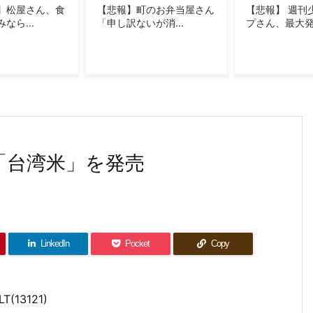
おかげです」
のお弁当屋さん
【悲報】 週刊少年ジャン
【悲報】ラッ
が消...
プさん、最大発行...
束披露するもネッ
 PIECE」で一番好...
パーカーブーム」って覚えてる？
」←みんなこれが見たいという事実
「台湾米」を発売
LinkedIn
Pocket
Copy
LT(13121)