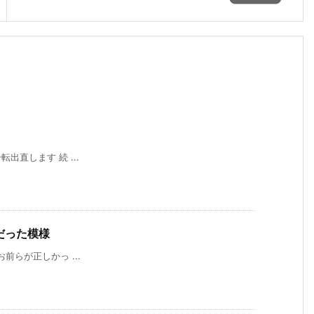
心機一転出直します 続 ...
だった模様
珍しくお前らが正しかっ ...