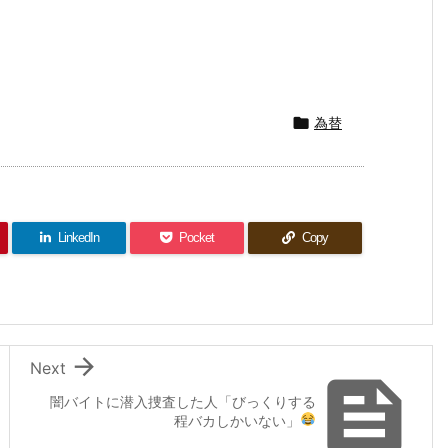

為替
LinkedIn
Pocket
Copy

Next

闇バイトに潜入捜査した人「びっくりする
程バカしかいない
」