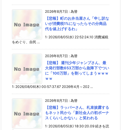
2026年8月7日
:
為替
【悲報】町のお弁当屋さん「申し訳な
いが消費税1%になったらその分商品
代を値上げするわ」
1: 2026/08/05(水) 22:52:24.10 消費減税
をめぐり、自民 ...
2026年8月7日
:
為替
【悲報】 週刊少年ジャンプさん、最
大発行部数653万部から急降下でつい
に「100万部」を割ってしまうｗｗｗ
ｗｗ
1: 2026/08/06(木) 00:57:37.67 2026年4月～202 ...
2026年8月7日
:
為替
【悲報】ラッパーさん、札束披露する
もネット民から「新社会人の初ボーナ
スくらいしかない」と笑われる
1: 2026/08/05(水) 18:30:20.09 続きを読