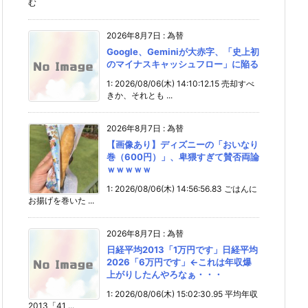
む
2026年8月7日
:
為替
Google、Geminiが大赤字、「史上初
のマイナスキャッシュフロー」に陥る
1: 2026/08/06(木) 14:10:12.15 売却すべ
きか、それとも ...
2026年8月7日
:
為替
【画像あり】ディズニーの「おいなり
巻（600円）」、卑猥すぎて賛否両論
ｗｗｗｗｗ
1: 2026/08/06(木) 14:56:56.83 ごはんに
お揚げを巻いた ...
2026年8月7日
:
為替
日経平均2013「1万円です」日経平均
2026「6万円です」←これは年収爆
上がりしたんやろなぁ・・・
1: 2026/08/06(木) 15:02:30.95 平均年収
2013「41 ...