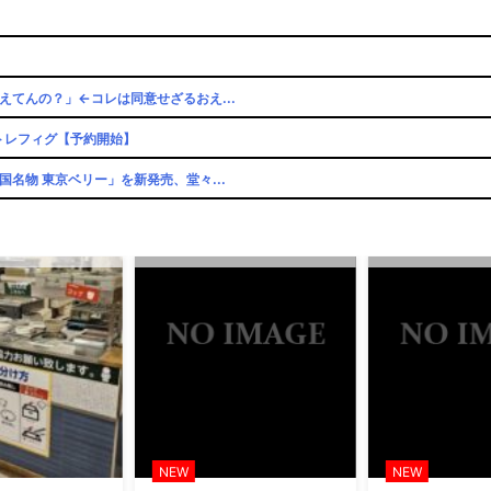
てんの？」←コレは同意せざるおえ...
」トレフィグ【予約開始】
名物 東京ベリー」を新発売、堂々...
い」
ｗ「こんな高いの？ｗｗ」「逆に...
因が分からない」
ュアル公開
ュアル公開
て終わる
NEW
NEW