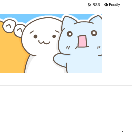

Feedly
RSS