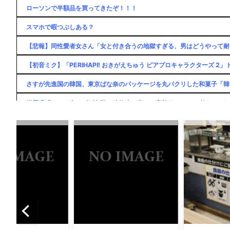
ローソンで半額品を買ってきたぞ！！！
スマホで暇つぶしある？
【悲報】同性愛者女さん「女と付き合うの地獄すぎる、男はどうやって耐え
【初音ミク】「PERIHAPI! おきがえちゅう ピアプロキャラクターズ 2
さすが先進国の韓国、東京ばな奈のパッケージを丸パクリした和菓子「韓国
岩屋氏「クルド人のビザ免除一時停止は直ちに実施することは考えていな
ハードオフに売っていた4万4000円のフィギュアがヤバすぎるｗｗｗｗｗ
小笠原6失点KO→立浪監督「原因は本人が一番分かってる」小笠原「原
ゴルフアニメ「BIRDIE WING」2期、来年1月放送決定！ 新PV＆ビジ
今の麦わらの一味の強さランキングってこんな感じ？
ゴルフアニメ「BIRDIE WING」2期、来年1月放送決定！ 新PV＆ビジ
ドラゴンボール最新強さランキング、ベジータがTOP10にすら入れなく
NEW