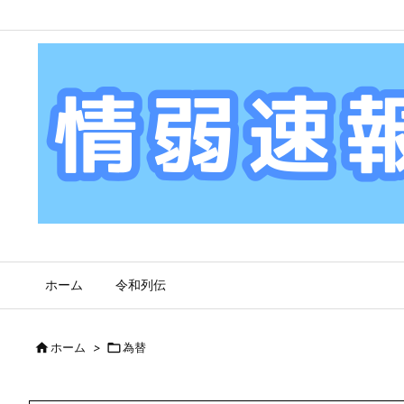
ホーム
令和列伝

ホーム
>

為替