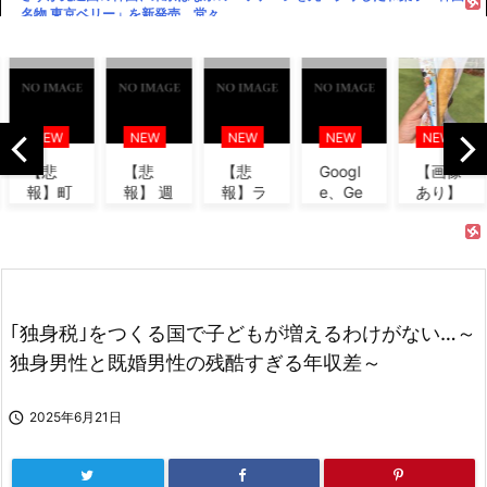
名物 東京ベリー」を新発売、堂々...
岩屋氏「クルド人のビザ免除一時停止は直ちに実施することは考えていな
い」
ハードオフに売っていた4万4000円のフィギュアがヤバすぎるｗｗｗｗｗ
ｗ「こんな高いの？ｗｗ」「逆に...
NEW
NEW
NEW
NEW
NEW
小笠原6失点KO→立浪監督「原因は本人が一番分かってる」小笠原「原因が
【悲
【悲
【悲
Googl
【画像
分からない」
報】町
報】 週
報】ラ
e、Ge
あり】
のお弁
刊少年
ッパー
miniが
ディズ
ゴルフアニメ「BIRDIE WING」2期、来年1月放送決定！ 新PV＆ビジュア
当屋さ
ジャン
さん、
大赤
ニーの
ル公開
ん「申
プさ
札束披
字、
「おい
し訳な
ん、最
露する
「史...
なり巻
今の麦わらの一味の強さランキングってこんな感じ？
いが
大発
もネ
（6...
消...
行...
ッ...
ゴルフアニメ「BIRDIE WING」2期、来年1月放送決定！ 新PV＆ビジュア
｢独身税｣をつくる国で子どもが増えるわけがない…～
ル公開
独身男性と既婚男性の残酷すぎる年収差～
ドラゴンボール最新強さランキング、ベジータがTOP10にすら入れなくて
終わる

2025年6月21日
おジャ魔女どれみ：YouTubeで全51話配信 関弘美P「ファンの方々のおか
げです」