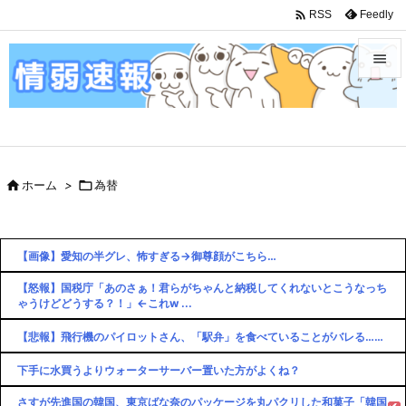

Feedly
RSS


メニュ

サイド

ホーム
>

為替

前へ

次へ
【画像】愛知の半グレ、怖すぎる→御尊顔がこちら…

【怒報】国税庁「あのさぁ！君らがちゃんと納税してくれないとこうなっち
検索
ゃうけどどうする？！」←これw ...
【悲報】飛行機のパイロットさん、「駅弁」を食べていることがバレる……
下手に水買うよりウォーターサーバー置いた方がよくね？
さすが先進国の韓国、東京ばな奈のパッケージを丸パクリした和菓子「韓国