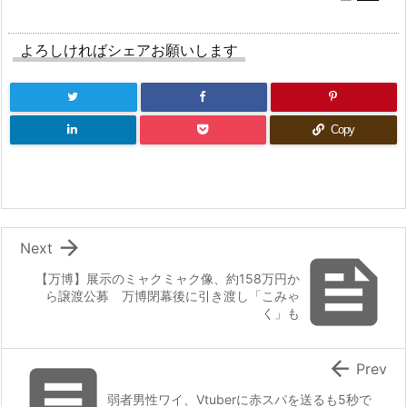
よろしければシェアお願いします
Copy

Next

【万博】展示のミャクミャク像、約158万円か
ら譲渡公募 万博閉幕後に引き渡し「こみゃ
く」も


Prev
弱者男性ワイ、Vtuberに赤スパを送るも5秒で