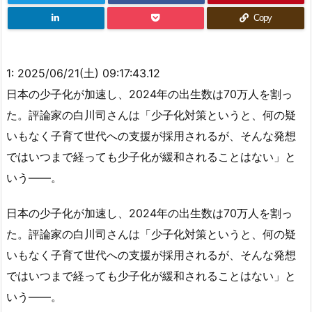
三大アイドルアニメ、決まる
Copy
深夜アニメは2006～2014年までが頂点
橋本環奈が「ONE PIECE」で一番好きなキャラクター語る橋本環奈が「ON
E PIECE」で一番好...
1:
2025/06/21(土) 09:17:43.12
当時の少年はみんな夢中になった カー消しにマンガ 1970年代の「スーパー
日本の少子化が加速し、2024年の出生数は70万人を割っ
カーブーム」って覚えてる？
た。評論家の白川司さんは「少子化対策というと、何の疑
シャンクス「楽しかったぜぇ！ルフィ、お前との友情ごっこをよぉwww」
いもなく子育て世代への支援が採用されるが、そんな発想
←みんなこれが見たいという事実
ではいつまで経っても少子化が緩和されることはない」と
サー・クロコダイルとかいう海賊
いう――。
【初日：1銘柄】5/31(火) 増担解除予報
日本の少子化が加速し、2024年の出生数は70万人を割っ
た。評論家の白川司さんは「少子化対策というと、何の疑
いもなく子育て世代への支援が採用されるが、そんな発想
ではいつまで経っても少子化が緩和されることはない」と
いう――。