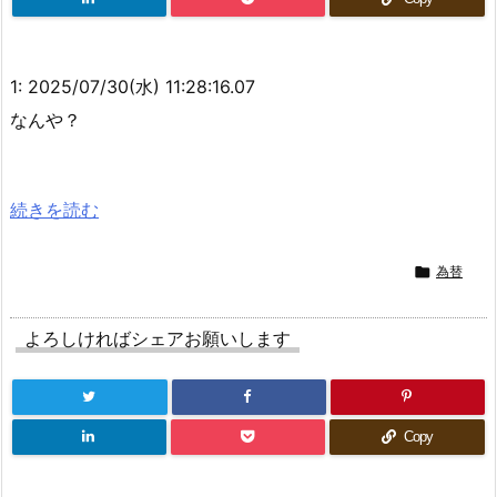
三大アイドルアニメ、決まる
深夜アニメは2006～2014年までが頂点
1:
2025/07/30(水) 11:28:16.07
橋本環奈が「ONE PIECE」で一番好きなキャラクター語る橋本環奈が「ON
なんや？
E PIECE」で一番好...
当時の少年はみんな夢中になった カー消しにマンガ 1970年代の「スーパー
カーブーム」って覚えてる？
続きを読む
シャンクス「楽しかったぜぇ！ルフィ、お前との友情ごっこをよぉwww」
←みんなこれが見たいという事実

為替
サー・クロコダイルとかいう海賊
【初日：1銘柄】5/31(火) 増担解除予報
よろしければシェアお願いします
Copy