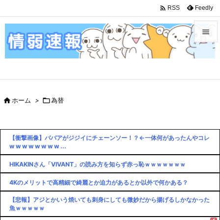

Feedly
RSS


メニュ

サイド

ホーム
>

為替

前へ

【衝撃画像】ババアがジジイにチェーンソー！？←一体何があったんやコレ
次へ
w w w w w w w w ...

検索
HIKAKINさん「VIVANT」の読み方を知らず赤っ恥ｗｗｗｗｗｗｗ
4Kのメリットで高精細で綺麗とか迫力があるとか以外で何かある？
【悲報】アジとかいう焼いても刺身にしても微妙だから揚げるしかなかった
魚ｗｗｗｗｗ