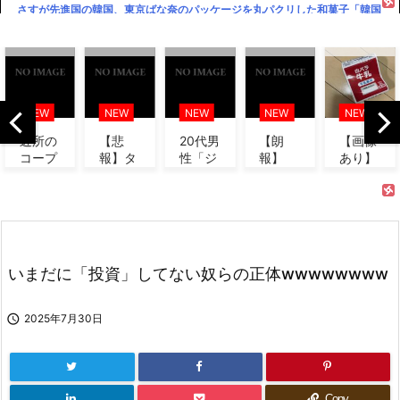
さすが先進国の韓国、東京ばな奈のパッケージを丸パクリした和菓子「韓国
名物 東京ベリー」を新発売、堂々...
岩屋氏「クルド人のビザ免除一時停止は直ちに実施することは考えていな
い」
ハードオフに売っていた4万4000円のフィギュアがヤバすぎるｗｗｗｗｗ
NEW
NEW
NEW
NEW
NEW
ｗ「こんな高いの？ｗｗ」「逆に...
【悲
20代男
【朗
【画像
カズレ
小笠原6失点KO→立浪監督「原因は本人が一番分かってる」小笠原「原因が
報】タ
性「ジ
報】
あり】
ーザー
分からない」
クシー
モティ
「実質
高級豆
「AIで
運転
ーで車
賃
腐ワイ
賢い人
ゴルフアニメ「BIRDIE WING」2期、来年1月放送決定！ 新PV＆ビジュア
手、儲
を買っ
金」、
「150
間は無
ル公開
かりま
たらリ
6カ月
g×2
価値、
くるこ
ー...
連続プ
丁...
勉...
今の麦わらの一味の強さランキングってこんな感じ？
と...
ラス
いまだに「投資」してない奴らの正体wwwwwwww
ゴルフアニメ「BIRDIE WING」2期、来年1月放送決定！ 新PV＆ビジュア
ｗ...
ル公開

2025年7月30日
ドラゴンボール最新強さランキング、ベジータがTOP10にすら入れなくて
終わる
おジャ魔女どれみ：YouTubeで全51話配信 関弘美P「ファンの方々のおか
げです」
Copy