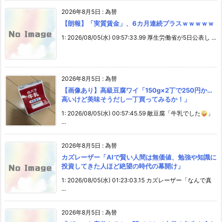
2026年8月5日
:
為替
【朗報】「実質賃金」、6カ月連続プラスｗｗｗｗｗ
1: 2026/08/05(水) 09:57:33.99 厚生労働省が5日公表し ...
2026年8月5日
:
為替
【画像あり】高級豆腐ワイ「150g×2丁で250円か…
高いけど美味そうだし一丁買ってみるか！」
1: 2026/08/05(水) 00:57:45.59 敵豆腐「牛乳でした
」
...
2026年8月5日
:
為替
カズレーザー「AIで賢い人間は無価値、勉強や知識に
投資してきた人ほど絶望の時代の幕開け」
1: 2026/08/05(水) 01:23:03.15 カズレーザー「なんで真
...
2026年8月5日
:
為替