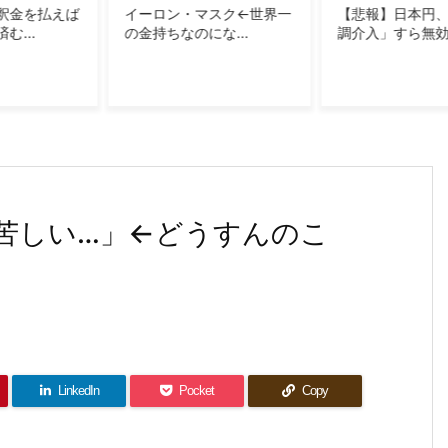
おかげです」
マスク←世界一
【悲報】日本円、「日米協
フリマ民「あと
にな...
調介入」すら無効...
げ出来ませんか.
 PIECE」で一番好...
パーカーブーム」って覚えてる？
」←みんなこれが見たいという事実
が苦しい…」←どうすんのこ
LinkedIn
Pocket
Copy