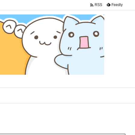

Feedly
RSS