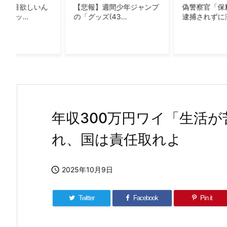
おジャ魔女どれみ：YouTubeで全51話配信 関弘美P「ファンの方々の
】週間少年ジャンプ
偽警察官「保釈金を払えば
イーロン・
(43...
逮捕されずに済む...
の金持ちなの
三大アイドルアニメ、決まる
深夜アニメは2006～2014年までが頂点
橋本環奈が「ONE PIECE」で一番好きなキャラクター語る橋本環奈が「ONE
当時の少年はみんな夢中になった カー消しにマンガ 1970年代の「スー
シャンクス「楽しかったぜぇ！ルフィ、お前との友情ごっこをよぉwww
年収300万円ワイ「生活
サー・クロコダイルとかいう海賊
れ、国は責任取れよ
【初日：1銘柄】5/31(火) 増担解除予報

2025年10月9日
Twitter
Facebook
Pin it