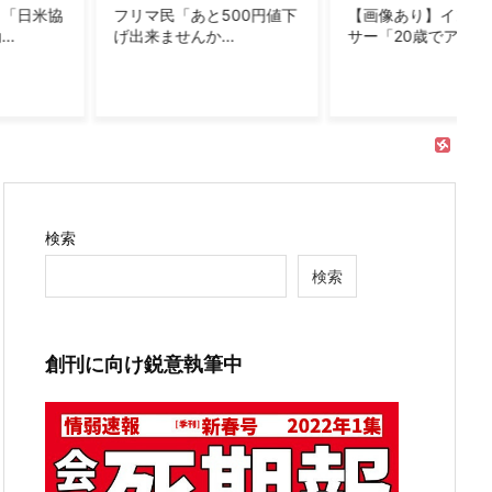
500円値下
【画像あり】インフルエン
【画像あり】居酒
..
サー「20歳でア...
で長居して会計4..
検索
検索
創刊に向け鋭意執筆中