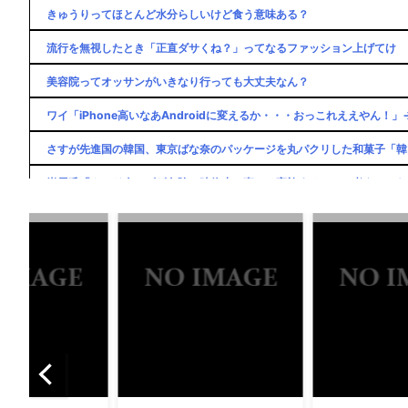
きゅうりってほとんど水分らしいけど食う意味ある？
流行を無視したとき「正直ダサくね？」ってなるファッション上げてけ
美容院ってオッサンがいきなり行っても大丈夫なん？
ワイ「iPhone高いなあAndroidに変えるか・・・おっこれええやん！」→
さすが先進国の韓国、東京ばな奈のパッケージを丸パクリした和菓子「韓国
岩屋氏「クルド人のビザ免除一時停止は直ちに実施することは考えていな
ハードオフに売っていた4万4000円のフィギュアがヤバすぎるｗｗｗｗｗ
小笠原6失点KO→立浪監督「原因は本人が一番分かってる」小笠原「原
ゴルフアニメ「BIRDIE WING」2期、来年1月放送決定！ 新PV＆ビジ
今の麦わらの一味の強さランキングってこんな感じ？
ゴルフアニメ「BIRDIE WING」2期、来年1月放送決定！ 新PV＆ビジ
ドラゴンボール最新強さランキング、ベジータがTOP10にすら入れなく
NEW