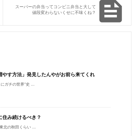

スーパーの弁当ってコンビニ弁当と大して
値段変わらないくせに不味くね？
増やす方法」発見したんやがお前ら来てくれ
日曜日にガチの世界“史 ...
に住み続けるべき？
田舎は東北の秋田くらい ...