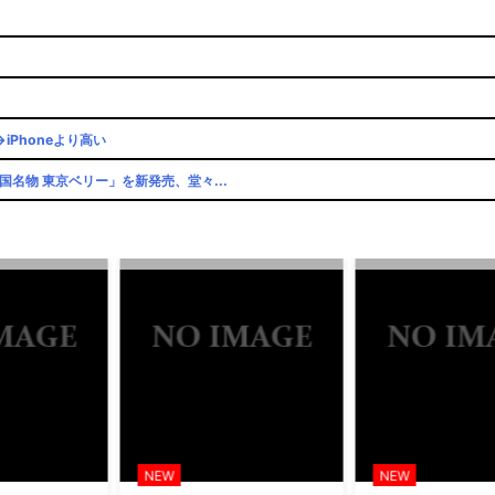
iPhoneより高い
名物 東京ベリー」を新発売、堂々...
い」
ｗ「こんな高いの？ｗｗ」「逆に...
因が分からない」
ュアル公開
ュアル公開
て終わる
NEW
NEW