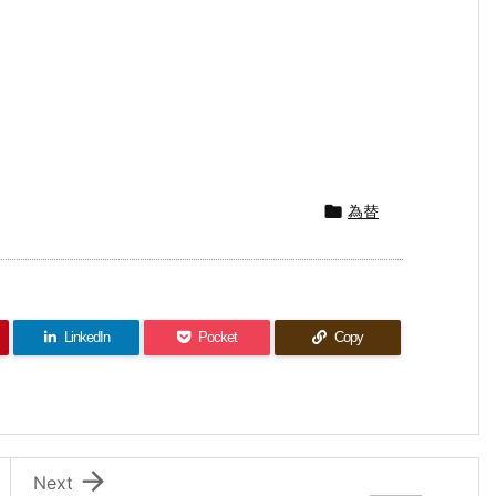

為替
LinkedIn
Pocket
Copy

Next