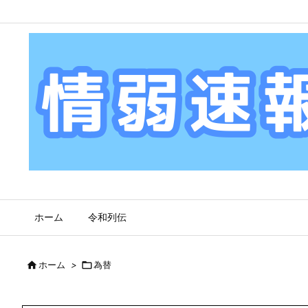
ホーム
令和列伝

ホーム
>

為替