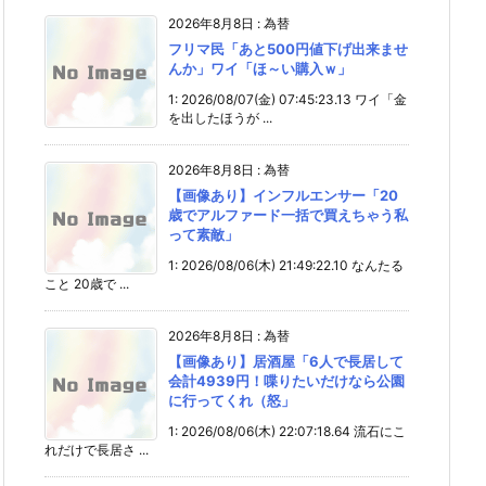
2026年8月8日
:
為替
フリマ民「あと500円値下げ出来ませ
んか」ワイ「ほ～い購入ｗ」
1: 2026/08/07(金) 07:45:23.13 ワイ「金
を出したほうが ...
2026年8月8日
:
為替
【画像あり】インフルエンサー「20
歳でアルファード一括で買えちゃう私
って素敵」
1: 2026/08/06(木) 21:49:22.10 なんたる
こと 20歳で ...
2026年8月8日
:
為替
【画像あり】居酒屋「6人で長居して
会計4939円！喋りたいだけなら公園
に行ってくれ（怒」
1: 2026/08/06(木) 22:07:18.64 流石にこ
れだけで長居さ ...