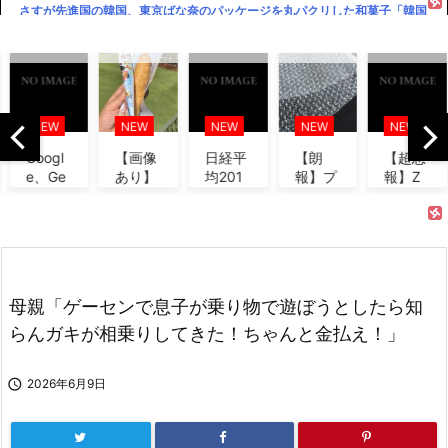
さすが先進国の韓国、東京ばな奈のパッケージを丸パクリした和菓子「韓国
名物 東京ベリー」を新発売、堂々...
岩屋氏「クルド人のビザ免除一時停止は直ちに実施することは考えていな
い」
ハードオフに売っていた4万4000円のフィギュアがヤバすぎるｗｗｗｗｗ
NEW
NEW
NEW
NEW
NEW
ｗ「こんな高いの？ｗｗ」「逆に...
Googl
【画像
日経平
【朗
【超悲
小笠原6失点KO→立浪監督「原因は本人が一番分かってる」小笠原「原因が
e、Ge
あり】
均201
報】プ
報】Z
分からない」
miniが
ディズ
3「1万
チプチ
新入社
大赤
ニーの
円で
で有名
員、意
ゴルフアニメ「BIRDIE WING」2期、来年1月放送決定！ 新PV＆ビジュア
字、
「おい
す」日
な川上
地でも
ル公開
「史...
なり巻
経平均
産業、
「9月
（6...
2...
社名
の社...
今の麦わらの一味の強さランキングってこんな感じ？
を...
母親「ゲーセンで息子が乗り物で遊ぼうとしたら知
ゴルフアニメ「BIRDIE WING」2期、来年1月放送決定！ 新PV＆ビジュア
ル公開
らんガキが相乗りしてきた！ちゃんと金払え！」
ドラゴンボール最新強さランキング、ベジータがTOP10にすら入れなくて
終わる

2026年6月9日
おジャ魔女どれみ：YouTubeで全51話配信 関弘美P「ファンの方々のおか
げです」