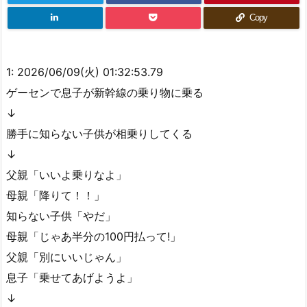
三大アイドルアニメ、決まる
Copy
深夜アニメは2006～2014年までが頂点
橋本環奈が「ONE PIECE」で一番好きなキャラクター語る橋本環奈が「ON
1:
2026/06/09(火) 01:32:53.79
E PIECE」で一番好...
ゲーセンで息子が新幹線の乗り物に乗る
当時の少年はみんな夢中になった カー消しにマンガ 1970年代の「スーパー
カーブーム」って覚えてる？
↓
勝手に知らない子供が相乗りしてくる
シャンクス「楽しかったぜぇ！ルフィ、お前との友情ごっこをよぉwww」
←みんなこれが見たいという事実
↓
サー・クロコダイルとかいう海賊
父親「いいよ乗りなよ」
母親「降りて！！」
【初日：1銘柄】5/31(火) 増担解除予報
知らない子供「やだ」
母親「じゃあ半分の100円払って!」
父親「別にいいじゃん」
息子「乗せてあげようよ」
↓