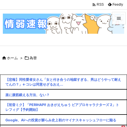

Feedly
RSS


メニュ

サイド

ホーム
>

為替

前へ

【悲報】同性愛者女さん「女と付き合うの地獄すぎる、男はどうやって耐え
次へ
てんの？」←コレは同意せざるおえ...

検索
楽に腹筋鍛える方法、ない？
【初音ミク】「PERIHAPI! おきがえちゅう ピアプロキャラクターズ 2」ト
レフィグ【予約開始】
Google、AIへの投資が膨らみ史上初のマイナスキャッシュフローに陥る